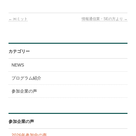
表彰・ランキング
←
㈱ミット
情報通信業・SEの方より
→
参加企業
広報ツール
よくある質問
カテゴリー
NEWS
プログラム紹介
参加企業の声
参加企業の声
2026年参加中の声