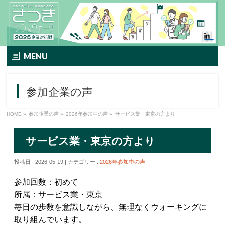
MENU
TOP
参加企業の声
イベント要項
HOME
»
参加企業の声
»
2026年参加中の声
»
サービス業・東京の方より
さつきラン＆ウォークとは
サービス業・東京の方より
エントリー方法
投稿日 : 2026-05-19 | カテゴリー :
2026年参加中の声
プレミアムプラン
参加回数：初めて
TIPNESSメニュー
所属：サービス業・東京
毎日の歩数を意識しながら、無理なくウォーキングに
参加特典
取り組んでいます。