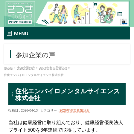
MENU
TOP
参加企業の声
イベント要項
HOME
»
参加企業の声
»
2026年参加意気込み
»
さつきラン＆ウォークとは
住化エンバイロメンタルサイエンス株式会社
エントリー方法
住化エンバイロメンタルサイエンス
株式会社
プレミアムプラン
投稿日 : 2026-04-13 | カテゴリー :
2026年参加意気込み
TIPNESSメニュー
当社は健康経営に取り組んでおり、健康経営優良法人
参加特典
ブライト500を3年連続で取得しています。