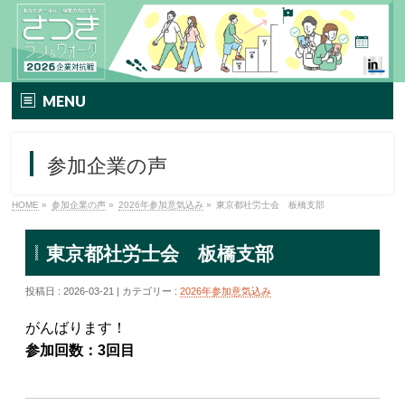
MENU
TOP
参加企業の声
イベント要項
HOME
»
参加企業の声
»
2026年参加意気込み
»
東京都社労士会 板橋支部
さつきラン＆ウォークとは
東京都社労士会 板橋支部
エントリー方法
投稿日 : 2026-03-21 | カテゴリー :
2026年参加意気込み
プレミアムプラン
がんばります！
TIPNESSメニュー
参加回数：3回目
参加特典