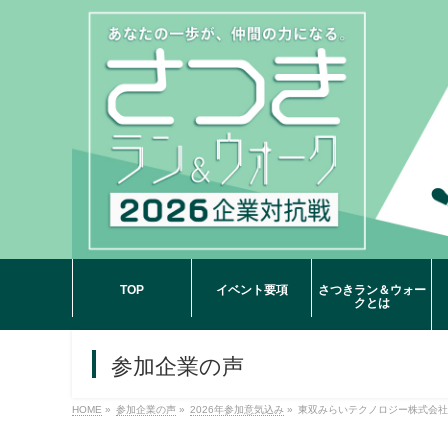
TOP
イベント要項
さつきラン＆ウォー
クとは
参加企業の声
HOME
»
参加企業の声
»
2026年参加意気込み
»
東双みらいテクノロジー株式会社