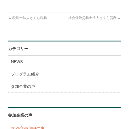
表彰・ランキング
←
税理士法人さくら税務
社会保険労務士法人さくら労務
→
参加企業
広報ツール
よくある質問
カテゴリー
NEWS
プログラム紹介
参加企業の声
参加企業の声
2026年参加中の声