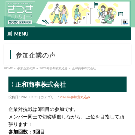
MENU
TOP
参加企業の声
イベント要項
HOME
»
参加企業の声
»
2026年参加意気込み
»
正和商事株式会社
さつきラン＆ウォークとは
正和商事株式会社
エントリー方法
投稿日 : 2026-03-21 | カテゴリー :
2026年参加意気込み
プレミアムプラン
企業対抗戦は3回目の参加です。
TIPNESSメニュー
メンバー同士で切磋琢磨しながら、上位を目指して頑
張ります！
参加特典
参加回数：3回目