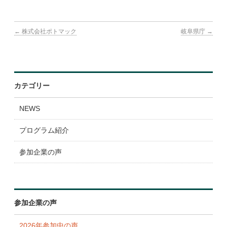
表彰・ランキング
←
株式会社ポトマック
岐阜県庁
→
参加企業
広報ツール
よくある質問
カテゴリー
NEWS
プログラム紹介
参加企業の声
参加企業の声
2026年参加中の声