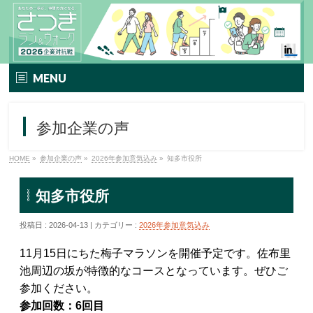
MENU
TOP
参加企業の声
イベント要項
HOME
»
参加企業の声
»
2026年参加意気込み
»
知多市役所
さつきラン＆ウォークとは
知多市役所
エントリー方法
投稿日 : 2026-04-13 | カテゴリー :
2026年参加意気込み
プレミアムプラン
11月15日にちた梅子マラソンを開催予定です。佐布里
TIPNESSメニュー
池周辺の坂が特徴的なコースとなっています。ぜひご
参加ください。
参加特典
参加回数：6回目