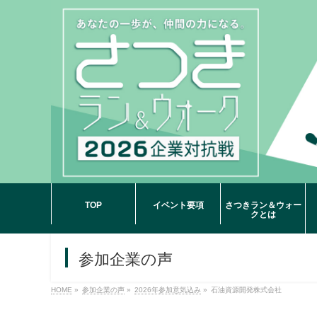
TOP
イベント要項
さつきラン＆ウォー
クとは
参加企業の声
HOME
»
参加企業の声
»
2026年参加意気込み
»
石油資源開発株式会社