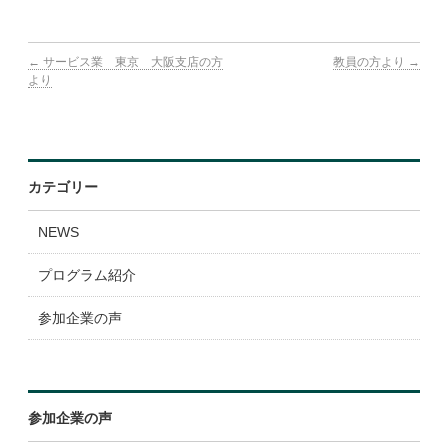
表彰・ランキング
←
サービス業 東京 大阪支店の方
教員の方より
→
参加企業
より
広報ツール
よくある質問
カテゴリー
NEWS
プログラム紹介
参加企業の声
参加企業の声