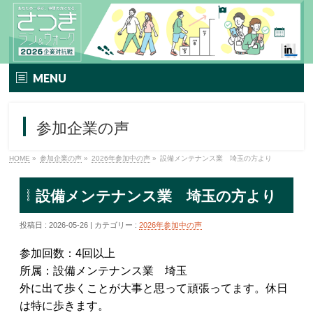
MENU
TOP
参加企業の声
イベント要項
HOME
»
参加企業の声
»
2026年参加中の声
»
設備メンテナンス業 埼玉の方より
さつきラン＆ウォークとは
設備メンテナンス業 埼玉の方より
エントリー方法
投稿日 : 2026-05-26 | カテゴリー :
2026年参加中の声
プレミアムプラン
参加回数：4回以上
TIPNESSメニュー
所属：設備メンテナンス業 埼玉
外に出て歩くことが大事と思って頑張ってます。休日
参加特典
は特に歩きます。