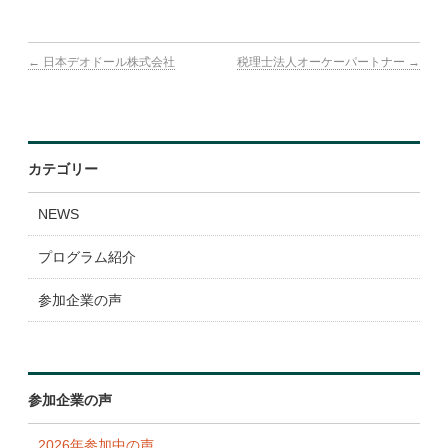
表彰・ランキング
←
日本デオドール株式会社
税理士法人オーケーパートナー
→
参加企業
広報ツール
よくある質問
カテゴリー
NEWS
プログラム紹介
参加企業の声
参加企業の声
2026年参加中の声